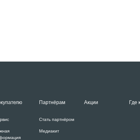
купателю
Партнёрам
Акции
Где 
рвис
Стать партнёром
жная
Медиакит
формация