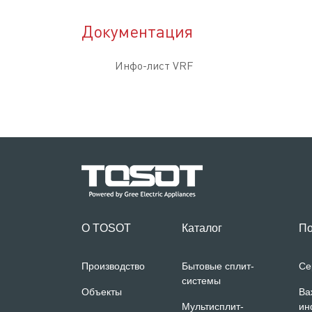
Документация
Инфо-лист VRF
О TOSOT
Каталог
По
Производство
Бытовые сплит-
Се
системы
Объекты
Ва
Мультисплит-
ин