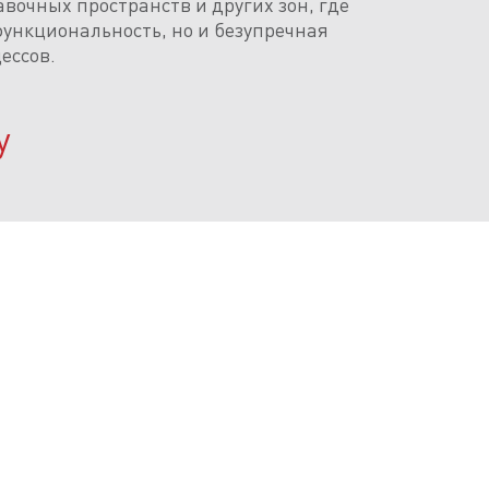
вочных пространств и других зон, где
функциональность, но и безупречная
ессов.
у