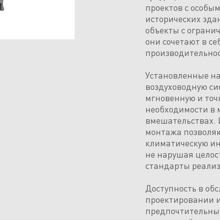
проектов с особы
исторических зда
объекты с ограни
они сочетают в се
производительнос
Установленные на
воздуховодную си
мгновенную и точ
необходимости в
вмешательствах. 
монтажа позволяю
климатическую ин
не нарушая целос
стандарты реали
Доступность в об
проектировании и
предпочтительны