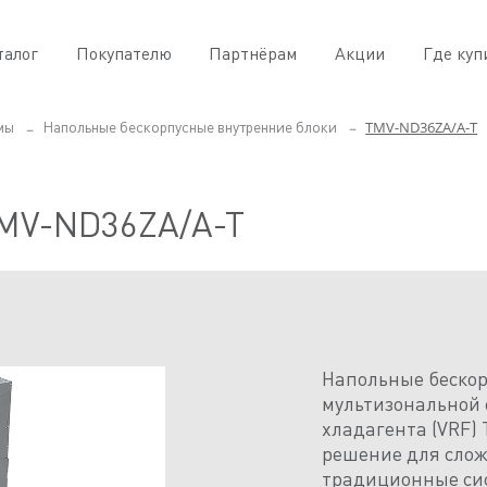
талог
Покупателю
Партнёрам
Акции
Где куп
TMV-ND36ZA/A-T
мы
Напольные бескорпусные внутренние блоки
MV-ND36ZA/A-T
Напольные бескор
мультизональной 
хладагента (VRF) 
решение для слож
традиционные сис