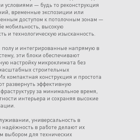
ми условиями — будь то реконструкция
ний, временные экспозиции или
ченным доступом к потолочным зонам —
бе мобильность, высокую
ть и технологическую изысканность.
 полу и интегрированные напрямую в
стему, эти блоки обеспечивают
ную настройку микроклимата без
 масштабных строительных
Их компактная конструкция и простота
т развернуть эффективную
фраструктуру за минимальное время,
тности интерьера и сохраняя высокие
зации.
служивании, универсальность в
 надёжность в работе делают их
м выбором для технических