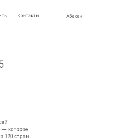
ить
Контакты
Абакан
5
сей
e — которое
з 190 стран