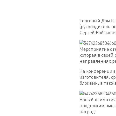
Торговый Дом К
(руководитель п
Сергей Войтишек
Мероприятие отк
которая в своей
направлениях р
На конференции
изготовителя, с
блоками, а такж
Новый климатиче
продолжим вмес
наград!