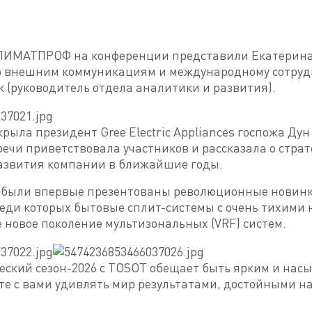
ЛИМАТПРОФ на конференции представили Екатерина
о внешним коммуникациям и международному сотруд
 (руководитель отдела аналитики и развития).
рыла президент Gree Electric Appliances госпожа Ду
 речи приветствовала участников и рассказала о стра
азвития компании в ближайшие годы.
 были впервые презентованы революционные новинки
реди которых бытовые сплит-системы с очень тихим
е новое поколение мультизональных (VRF) систем.
ский сезон-2026 с TOSOT обещает быть ярким и нас
те с вами удивлять мир результатами, достойными 