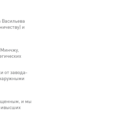
 Васильева
ничеству) и
н Минчжу,
тегических
 от завода-
и наружными
ыщенным, и мы
наивысших