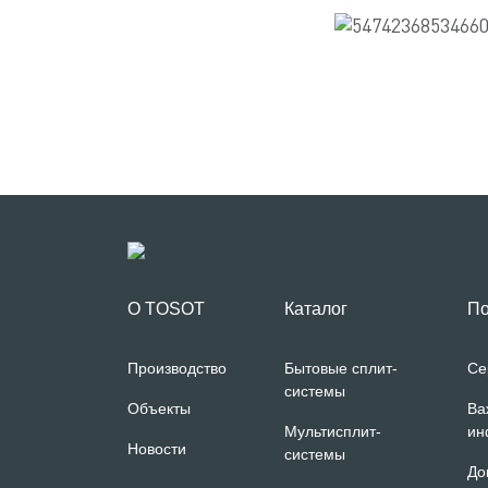
О TOSOT
Каталог
По
Производство
Бытовые сплит-
Се
системы
Объекты
Ва
Мультисплит-
ин
Новости
системы
До