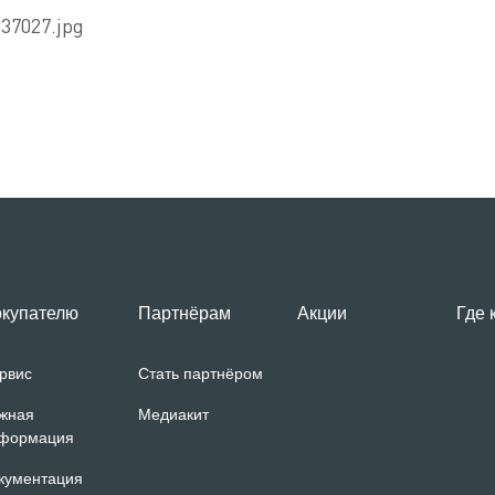
купателю
Партнёрам
Акции
Где 
рвис
Стать партнёром
жная
Медиакит
формация
кументация